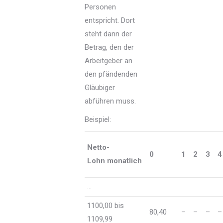
Personen
entspricht. Dort
steht dann der
Betrag, den der
Arbeitgeber an
den pfändenden
Gläubiger
abführen muss.
Beispiel:
Netto-
0
1
2
3
4
Lohn monatlich
…
1100,00 bis
80,40
–
–
–
–
1109,99